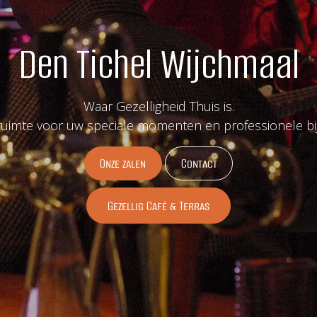
Den Tichel Wijchmaal
Waar Gezelligheid Thuis is.
ruimte voor uw speciale momenten en professionele b
Onze zalen
Cont​​​​act
Gezellig Café & Terras